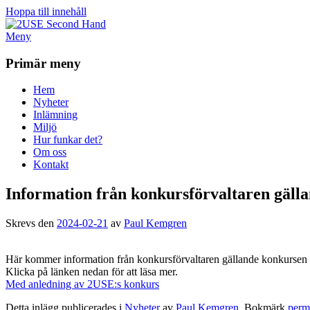
Hoppa till innehåll
Meny
2USE Second Hand
Primär meny
Hem
Nyheter
Inlämning
Miljö
Hur funkar det?
Om oss
Kontakt
Information från konkursförvaltaren gäll
Skrevs den
2024-02-21
av
Paul Kemgren
Här kommer information från konkursförvaltaren gällande konkurse
Klicka på länken nedan för att läsa mer.
Med anledning av 2USE:s konkurs
Detta inlägg publicerades i
Nyheter
av
Paul Kemgren
. Bokmärk
perm