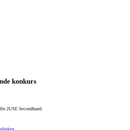
ande konkurs
n för 2USE Secondhand.
alänken
.