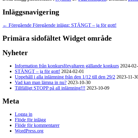
Inläggsnavigering
←
Föregående
Föregående inlägg:
STÄNGT – ja för gott!
Primära sidofältet Widget område
Nyheter
Information från konkursförvaltaren gällande konkurs
2024-02
STÄNGT – ja för gott!
2024-02-01
Uppehåll i alla inlämning från den 1/12 till den 29/2
2023-11-3
Vad kan man lämna in nu?
2023-10-30
Tillfälligt STOPP på all inlämning!!!
2023-10-09
Meta
Logga in
Flöde för inlägg
Flöde för kommentarer
WordPress.org