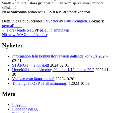
Snälla kom inte i stora grupper nu utan kom själva eller i mindre
sällskap!
Ni är välkomna sedan när COVID-19 är under kontroll.
Detta inlägg publicerades i
Nyheter
av
Paul Kemgren
. Bokmärk
permalänken
.
Inläggsnavigering
Föregående
←
Föregående
STOPP på all inlämningen!
Nästa
inlägg:
Nästa
→
MAX antal kunder
inlägg:
Primära
Nyheter
sidofältet
Information från konkursförvaltaren gällande konkurs
2024-
Widget
02-21
område
STÄNGT – ja för gott!
2024-02-01
Uppehåll i alla inlämning från den 1/12 till den 29/2
2023-11-
30
Vad kan man lämna in nu?
2023-10-30
Tillfälligt STOPP på all inlämning!!!
2023-10-09
Meta
Logga in
Flöde för inlägg