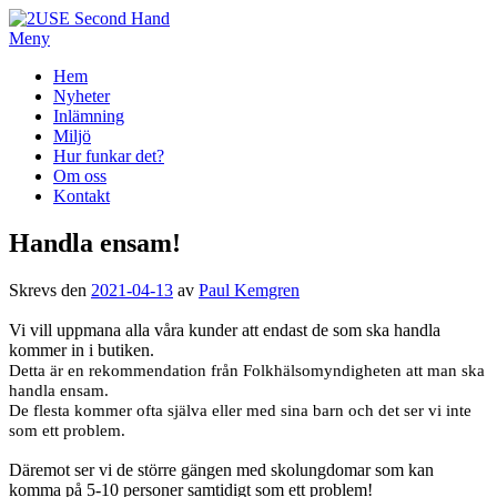
Hoppa
till
Meny
2USE Second Hand
innehåll
Primär
Hem
Nyheter
meny
Inlämning
Miljö
Hur funkar det?
Om oss
Kontakt
Handla ensam!
Skrevs den
2021-04-13
av
Paul Kemgren
Vi vill uppmana alla våra kunder att endast de som ska handla
kommer in i butiken.
Detta är en rekommendation från Folkhälsomyndigheten att man ska
handla ensam.
De flesta kommer ofta själva eller med sina barn och det ser vi inte
som ett problem.
Däremot ser vi de större gängen med skolungdomar som kan
komma på 5-10 personer samtidigt som ett problem!