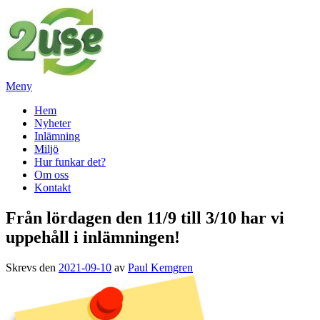
Hoppa
till
innehåll
Meny
2USE Second Hand
Primär
Hem
Nyheter
meny
Inlämning
Miljö
Hur funkar det?
Om oss
Kontakt
Från lördagen den 11/9 till 3/10 har vi
uppehåll i inlämningen!
Skrevs den
2021-09-10
av
Paul Kemgren