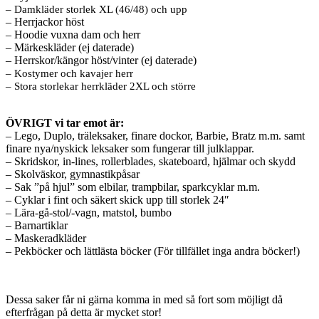
– Damkläder storlek XL (46/48) och upp
– Herrjackor höst
– Hoodie vuxna dam och herr
– Märkeskläder (ej daterade)
– Herrskor/kängor höst/vinter (ej daterade)
– Kostymer och kavajer herr
– Stora storlekar herrkläder 2XL och större
ÖVRIGT vi tar emot är:
– Lego, Duplo, träleksaker, finare dockor, Barbie, Bratz m.m. samt
finare nya/nyskick leksaker som fungerar till julklappar.
– Skridskor, in-lines, rollerblades, skateboard, hjälmar och skydd
– Skolväskor, gymnastikpåsar
– Sak ”på hjul” som elbilar, trampbilar, sparkcyklar m.m.
– Cyklar i fint och säkert skick upp till storlek 24″
– Lära-gå-stol/-vagn, matstol, bumbo
– Barnartiklar
– Maskeradkläder
– Pekböcker och lättlästa böcker (För tillfället inga andra böcker!)
Dessa saker får ni gärna komma in med så fort som möjligt då
efterfrågan på detta är mycket stor!