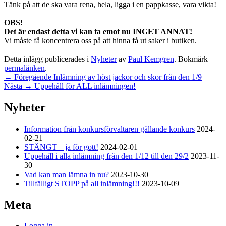
Tänk på att de ska vara rena, hela, ligga i en pappkasse, vara vikta!
OBS!
Det är endast detta vi kan ta emot nu INGET ANNAT!
Vi måste få koncentrera oss på att hinna få ut saker i butiken.
Detta inlägg publicerades i
Nyheter
av
Paul Kemgren
. Bokmärk
permalänken
.
Inläggsnavigering
Föregående
←
Föregående
Inlämning av höst jackor och skor från den 1/9
Nästa
inlägg:
Nästa
→
Uppehåll för ALL inlämningen!
inlägg:
Primära
Nyheter
sidofältet
Information från konkursförvaltaren gällande konkurs
2024-
Widget
02-21
område
STÄNGT – ja för gott!
2024-02-01
Uppehåll i alla inlämning från den 1/12 till den 29/2
2023-11-
30
Vad kan man lämna in nu?
2023-10-30
Tillfälligt STOPP på all inlämning!!!
2023-10-09
Meta
Logga in