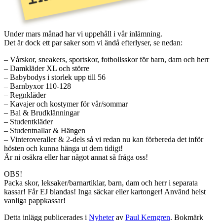
Under mars månad har vi uppehåll i vår inlämning.
Det är dock ett par saker som vi ändå efterlyser, se nedan:
– Vårskor, sneakers, sportskor, fotbollsskor för barn, dam och herr
– Damkläder XL och större
– Babybodys i storlek upp till 56
– Barnbyxor 110-128
– Regnkläder
– Kavajer och kostymer för vår/sommar
– Bal & Brudklänningar
– Studentkläder
– Studentnallar & Hängen
– Vinteroveraller & 2-dels så vi redan nu kan förbereda det inför
hösten och kunna hänga ut dem tidigt!
Är ni osäkra eller har något annat så fråga oss!
OBS!
Packa skor, leksaker/barnartiklar, barn, dam och herr i separata
kassar! Får EJ blandas! Inga säckar eller kartonger! Använd helst
vanliga pappkassar!
Detta inlägg publicerades i
Nyheter
av
Paul Kemgren
. Bokmärk