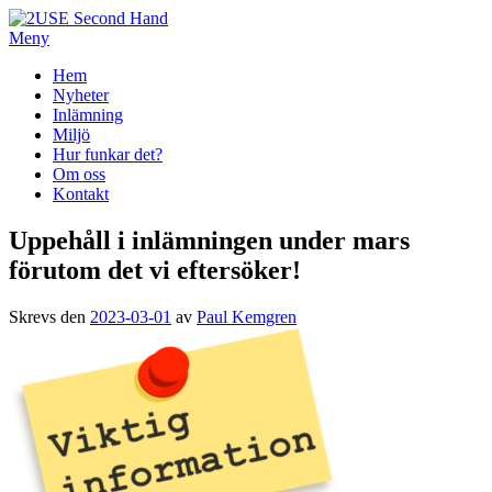
Hoppa
till
Meny
2USE Second Hand
innehåll
Primär
Hem
Nyheter
meny
Inlämning
Miljö
Hur funkar det?
Om oss
Kontakt
Uppehåll i inlämningen under mars
förutom det vi eftersöker!
Skrevs den
2023-03-01
av
Paul Kemgren