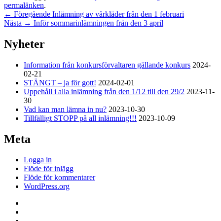
permalänken
.
Inläggsnavigering
Föregående
←
Föregående
Inlämning av vårkläder från den 1 februari
Nästa
inlägg:
Nästa
→
Inför sommarinlämningen från den 3 april
inlägg:
Primära
Nyheter
sidofältet
Information från konkursförvaltaren gällande konkurs
2024-
Widget
02-21
område
STÄNGT – ja för gott!
2024-02-01
Uppehåll i alla inlämning från den 1/12 till den 29/2
2023-11-
30
Vad kan man lämna in nu?
2023-10-30
Tillfälligt STOPP på all inlämning!!!
2023-10-09
Meta
Logga in
Flöde för inlägg
Flöde för kommentarer
WordPress.org
Facebook
Instagram
E-